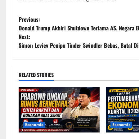
P
Previous:
Donald Trump Akhiri Shutdown Terlama AS, Negara Ba
o
Next:
s
Simon Leviev Penipu Tinder Swindler Bebas, Batal D
t
n
RELATED STORIES
a
v
i
g
Economic
Economic
a