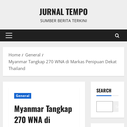
Skip
JURNAL TEMPO
to
content
SUMBER BERITA TERKINI
Primary
Menu
Home
General
Myanmar Tangkap 270 WNA di Markas Penipuan Dekat
Thailand
SEARCH
General
Myanmar Tangkap
Search
270 WNA di