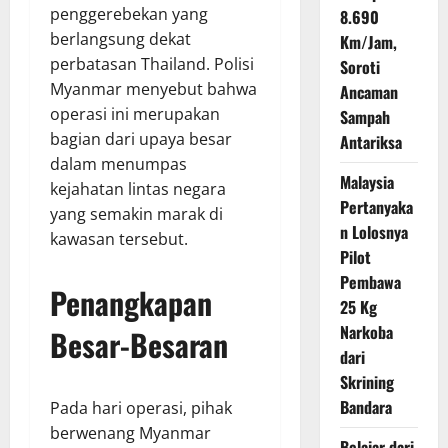
penggerebekan yang
8.690
berlangsung dekat
Km/Jam,
perbatasan Thailand. Polisi
Soroti
Myanmar menyebut bahwa
Ancaman
operasi ini merupakan
Sampah
bagian dari upaya besar
Antariksa
dalam menumpas
Malaysia
kejahatan lintas negara
Pertanyaka
yang semakin marak di
n Lolosnya
kawasan tersebut.
Pilot
Pembawa
Penangkapan
25 Kg
Narkoba
Besar-Besaran
dari
Skrining
Bandara
Pada hari operasi, pihak
berwenang Myanmar
Belajar dari