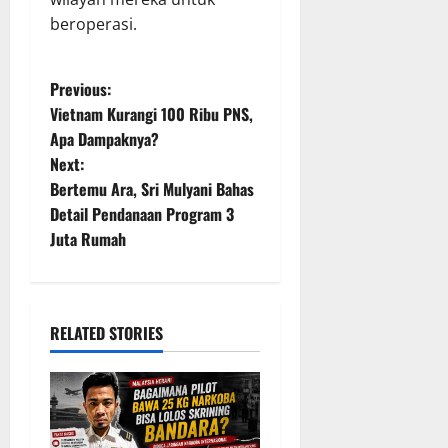
beroperasi.
P
Previous:
Vietnam Kurangi 100 Ribu PNS,
o
Apa Dampaknya?
Next:
s
Bertemu Ara, Sri Mulyani Bahas
t
Detail Pendanaan Program 3
Juta Rumah
n
a
RELATED STORIES
v
i
g