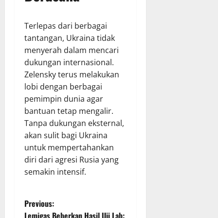
Terlepas dari berbagai
tantangan, Ukraina tidak
menyerah dalam mencari
dukungan internasional.
Zelensky terus melakukan
lobi dengan berbagai
pemimpin dunia agar
bantuan tetap mengalir.
Tanpa dukungan eksternal,
akan sulit bagi Ukraina
untuk mempertahankan
diri dari agresi Rusia yang
semakin intensif.
P
Previous:
Lemigas Beberkan Hasil Uji Lab: