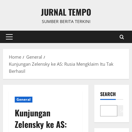
Skip
JURNAL TEMPO
to
content
SUMBER BERITA TERKINI
Primary
Menu
Home
General
Kunjungan Zelensky ke AS: Rusia Mengklaim Itu Tak
Berhasil
SEARCH
General
Kunjungan
Search
Zelensky ke AS: