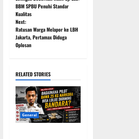
o
BBM SPBU Penuhi Standar
Kualitas
s
Next:
t
Ratusan Warga Melapor ke LBH
Jakarta, Pertamax Diduga
n
Oplosan
a
v
RELATED STORIES
i
g
a
General
t
Malaysia Pertanyakan
i
Lolosnya Pilot Pembawa 25