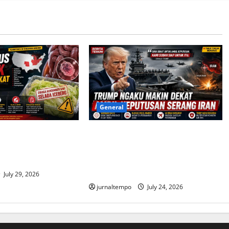
General
 Usus Merebak di
Trump Semakin Dekat Putuskan
at, Ribuan Kasus
Serangan Besar ke Iran, Timur
ritas Kesehatan
Tengah Kembali Dibayangi
Ancaman Konflik
July 29, 2026
jurnaltempo
July 24, 2026