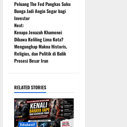
o
Peluang The Fed Pangkas Suku
Bunga Jadi Angin Segar bagi
s
Investor
t
Next:
Kenapa Jenazah Khamenei
n
Dibawa Keliling Lima Kota?
Mengungkap Makna Historis,
a
Religius, dan Politik di Balik
v
Prosesi Besar Iran
i
g
RELATED STORIES
a
t
i
Edukatif