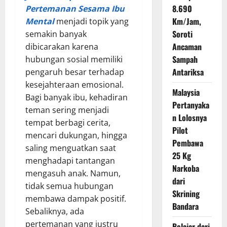
8.690
Pertemanan Sesama Ibu
Km/Jam,
Mental
menjadi topik yang
Soroti
semakin banyak
Ancaman
dibicarakan karena
Sampah
hubungan sosial memiliki
Antariksa
pengaruh besar terhadap
kesejahteraan emosional.
Malaysia
Bagi banyak ibu, kehadiran
Pertanyaka
teman sering menjadi
n Lolosnya
tempat berbagi cerita,
Pilot
mencari dukungan, hingga
Pembawa
saling menguatkan saat
25 Kg
menghadapi tantangan
Narkoba
mengasuh anak. Namun,
dari
tidak semua hubungan
Skrining
membawa dampak positif.
Bandara
Sebaliknya, ada
pertemanan yang justru
Belajar dari