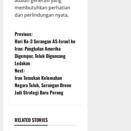
adalah generasi yang
membutuhkan perhatian
dan perlindungan nyata.
P
Previous:
Hari Ke-3 Serangan AS-Israel ke
o
Iran: Pangkalan Amerika
Digempur, Teluk Diguncang
s
Ledakan
t
Next:
Iran Temukan Kelemahan
n
Negara Teluk, Serangan Drone
Jadi Strategi Baru Perang
a
v
i
RELATED STORIES