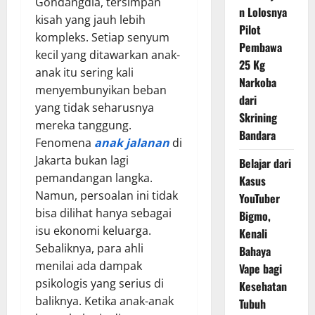
Gondangdia, tersimpan
n Lolosnya
kisah yang jauh lebih
Pilot
kompleks. Setiap senyum
Pembawa
kecil yang ditawarkan anak-
25 Kg
anak itu sering kali
Narkoba
menyembunyikan beban
dari
yang tidak seharusnya
Skrining
mereka tanggung.
Bandara
Fenomena
anak jalanan
di
Jakarta bukan lagi
Belajar dari
pemandangan langka.
Kasus
Namun, persoalan ini tidak
YouTuber
bisa dilihat hanya sebagai
Bigmo,
isu ekonomi keluarga.
Kenali
Sebaliknya, para ahli
Bahaya
menilai ada dampak
Vape bagi
psikologis yang serius di
Kesehatan
baliknya. Ketika anak-anak
Tubuh