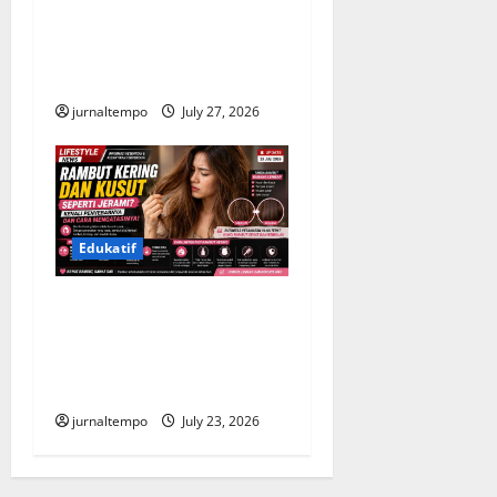
Purwokerto, Panitia Janjikan
Evaluasi Menyeluruh demi
Keselamatan
jurnaltempo
July 27, 2026
Edukatif
Rambut Kering dan Kusut
seperti Jerami, Kenali
Penyebab serta Cara
Mengatasinya
jurnaltempo
July 23, 2026