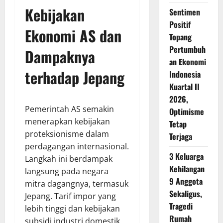
Kebijakan
Sentimen
Positif
Ekonomi AS dan
Topang
Pertumbuh
Dampaknya
an Ekonomi
terhadap Jepang
Indonesia
Kuartal II
2026,
Pemerintah AS semakin
Optimisme
menerapkan kebijakan
Tetap
proteksionisme dalam
Terjaga
perdagangan internasional.
3 Keluarga
Langkah ini berdampak
Kehilangan
langsung pada negara
9 Anggota
mitra dagangnya, termasuk
Sekaligus,
Jepang. Tarif impor yang
Tragedi
lebih tinggi dan kebijakan
Rumah
subsidi industri domestik