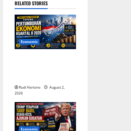
i
RELATED STORIES
g
a
t
Economic
i
Sentimen Positif Topang
o
Pertumbuhan Ekonomi
Indonesia Kuartal II 2026,
n
Optimisme Tetap Terjaga
Rudi Hartono
August 2,
2026
Economic