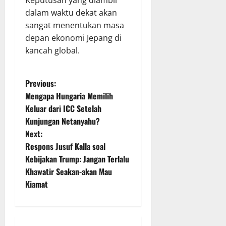
Keputusan yang diambil
dalam waktu dekat akan
sangat menentukan masa
depan ekonomi Jepang di
kancah global.
P
Previous:
Mengapa Hungaria Memilih
o
Keluar dari ICC Setelah
Kunjungan Netanyahu?
s
Next:
t
Respons Jusuf Kalla soal
Kebijakan Trump: Jangan Terlalu
n
Khawatir Seakan-akan Mau
Kiamat
a
v