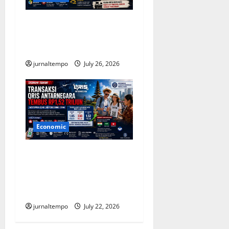
Trump Terapkan Tarif Baru,
Usaha Kecil Mengajukan
Gugatan ke Pengadilan
jurnaltempo
July 26, 2026
Economic
Transaksi QRIS Antarnegara
Tembus Rp1,52 Triliun,
Wisatawan Asing Dorong
Pertumbuhan
jurnaltempo
July 22, 2026