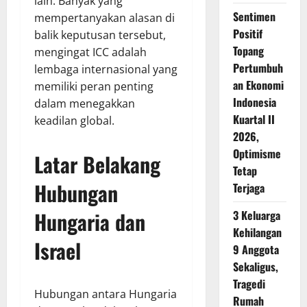
lain. Banyak yang
Sentimen
mempertanyakan alasan di
Positif
balik keputusan tersebut,
Topang
mengingat ICC adalah
Pertumbuh
lembaga internasional yang
an Ekonomi
memiliki peran penting
Indonesia
dalam menegakkan
Kuartal II
keadilan global.
2026,
Optimisme
Latar Belakang
Tetap
Hubungan
Terjaga
Hungaria dan
3 Keluarga
Kehilangan
Israel
9 Anggota
Sekaligus,
Tragedi
Hubungan antara Hungaria
Rumah