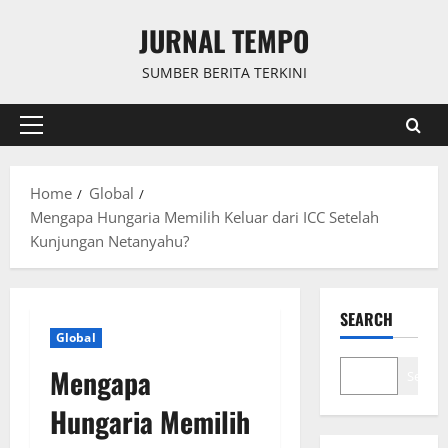
Skip
JURNAL TEMPO
to
content
SUMBER BERITA TERKINI
Primary
Menu
Home
Global
Mengapa Hungaria Memilih Keluar dari ICC Setelah
Kunjungan Netanyahu?
SEARCH
Global
Mengapa
Search
Hungaria Memilih