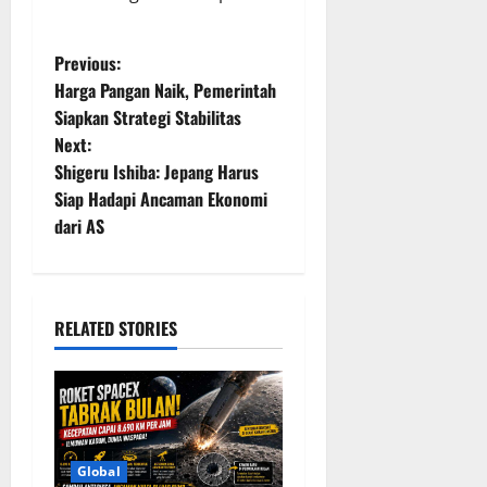
P
Previous:
Harga Pangan Naik, Pemerintah
o
Siapkan Strategi Stabilitas
Next:
s
Shigeru Ishiba: Jepang Harus
t
Siap Hadapi Ancaman Ekonomi
dari AS
n
a
RELATED STORIES
v
i
g
a
Global