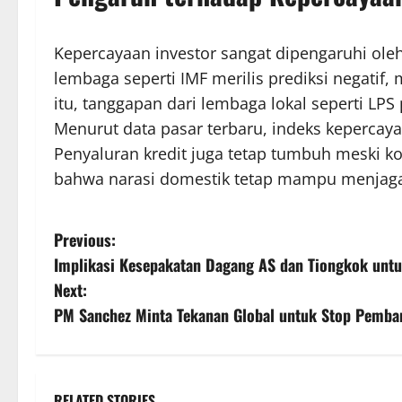
Kepercayaan investor sangat dipengaruhi oleh
lembaga seperti IMF merilis prediksi negatif,
itu, tanggapan dari lembaga lokal seperti LP
Menurut data pasar terbaru, indeks kepercay
Penyaluran kredit juga tetap tumbuh meski ko
bahwa narasi domestik tetap mampu menjaga 
P
Previous:
Implikasi Kesepakatan Dagang AS dan Tiongkok unt
o
Next:
s
PM Sanchez Minta Tekanan Global untuk Stop Pemba
t
n
RELATED STORIES