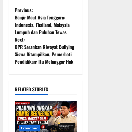
P
Previous:
Banjir Maut Asia Tenggara:
o
Indonesia, Thailand, Malaysia
Lumpuh dan Puluhan Tewas
s
Next:
t
DPR Sarankan Riwayat Bullying
Siswa Ditampilkan, Pemerhati
n
Pendidikan: Itu Melanggar Hak
a
v
RELATED STORIES
i
g
a
Economic