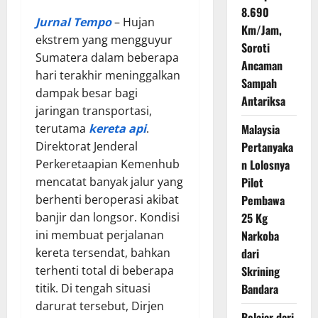
8.690
Jurnal Tempo
– Hujan
Km/Jam,
ekstrem yang mengguyur
Soroti
Sumatera dalam beberapa
Ancaman
hari terakhir meninggalkan
Sampah
dampak besar bagi
Antariksa
jaringan transportasi,
terutama
kereta api
.
Malaysia
Direktorat Jenderal
Pertanyaka
Perkeretaapian Kemenhub
n Lolosnya
mencatat banyak jalur yang
Pilot
berhenti beroperasi akibat
Pembawa
banjir dan longsor. Kondisi
25 Kg
ini membuat perjalanan
Narkoba
kereta tersendat, bahkan
dari
terhenti total di beberapa
Skrining
titik. Di tengah situasi
Bandara
darurat tersebut, Dirjen
Belajar dari