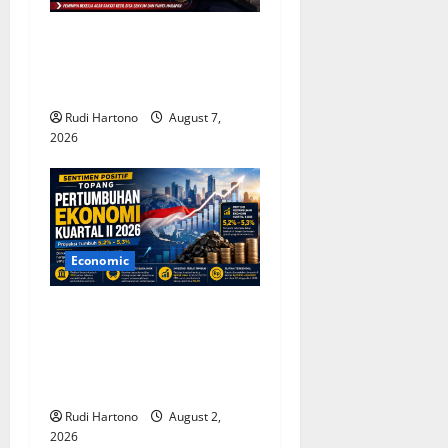
t
Prabowo Ungkap Rumus
i
Bernegara: Cintai Rakyat
o
dan Gunakan Akal Sehat
Rudi Hartono
August 7,
n
2026
Economic
Sentimen Positif Topang
Pertumbuhan Ekonomi
Indonesia Kuartal II 2026,
Optimisme Tetap Terjaga
Rudi Hartono
August 2,
2026