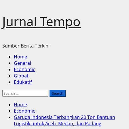
Skip
Jurnal Tempo
to
content
Sumber Berita Terkini
Primary
Home
Menu
General
Economic
Global
Edukatif
Search
for:
Home
Economic
Garuda Indonesia Terbangkan 20 Ton Bantuan
Logistik untuk Aceh, Medan, dan Padang