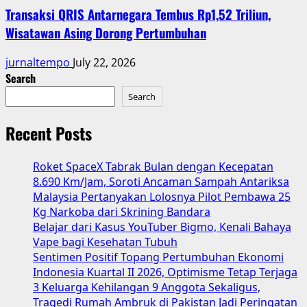
Transaksi QRIS Antarnegara Tembus Rp1,52 Triliun,
Wisatawan Asing Dorong Pertumbuhan
jurnaltempo
July 22, 2026
Search
Search
Recent Posts
Roket SpaceX Tabrak Bulan dengan Kecepatan
8.690 Km/Jam, Soroti Ancaman Sampah Antariksa
Malaysia Pertanyakan Lolosnya Pilot Pembawa 25
Kg Narkoba dari Skrining Bandara
Belajar dari Kasus YouTuber Bigmo, Kenali Bahaya
Vape bagi Kesehatan Tubuh
Sentimen Positif Topang Pertumbuhan Ekonomi
Indonesia Kuartal II 2026, Optimisme Tetap Terjaga
3 Keluarga Kehilangan 9 Anggota Sekaligus,
Tragedi Rumah Ambruk di Pakistan Jadi Peringatan