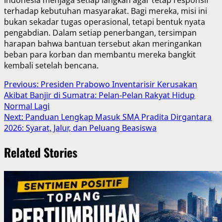
terhadap kebutuhan masyarakat. Bagi mereka, misi ini
bukan sekadar tugas operasional, tetapi bentuk nyata
pengabdian. Dalam setiap penerbangan, tersimpan
harapan bahwa bantuan tersebut akan meringankan
beban para korban dan membantu mereka bangkit
kembali setelah bencana.
Post
Previous:
Presiden Prabowo Inventarisir Kerusakan
Akibat Banjir di Sumatra: Pelan-Pelan Rakyat Hidup
navigation
Normal Lagi
Next:
Panduan Lengkap Masuk SMA Pradita Dirgantara
2026: Syarat, Jalur, dan Peluang Beasiswa
Related Stories