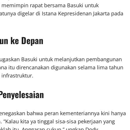
i memimpin rapat bersama Basuki untuk
unya digelar di Istana Kepresidenan Jakarta pada
hun ke Depan
nugaskan Basuki untuk melanjutkan pembangunan
ana itu direncanakan digunakan selama lima tahun
nfrastruktur.
Penyelesaian
enegaskan bahwa peran kementeriannya kini hanya
“Kalau kita ya tinggal sisa-sisa pekerjaan yang
aklah itu. Anggaran cukup,” ungkap Dody.