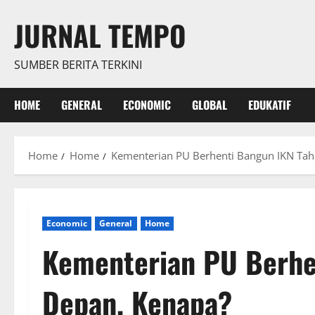
Skip
JURNAL TEMPO
to
content
SUMBER BERITA TERKINI
HOME
GENERAL
ECONOMIC
GLOBAL
EDUKATIF
Home
Home
Kementerian PU Berhenti Bangun IKN Ta
Economic
General
Home
Kementerian PU Berhe
Depan, Kenapa?