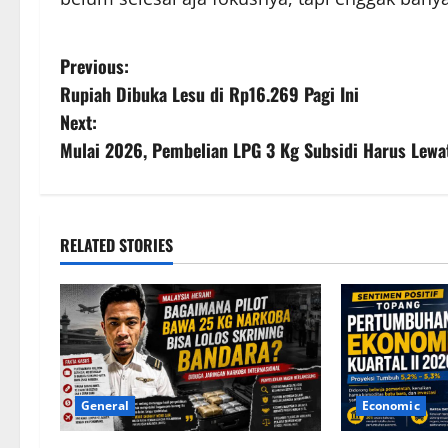
P
Previous:
Rupiah Dibuka Lesu di Rp16.269 Pagi Ini
o
Next:
s
Mulai 2026, Pembelian LPG 3 Kg Subsidi Harus Lewat 
t
n
RELATED STORIES
a
v
i
g
General
Economic