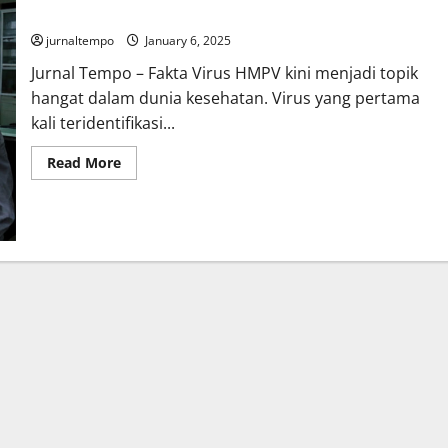
Fakta Virus HMPV: Jurnal Tempo Menghimbau Agar Waspada
jurnaltempo
January 6, 2025
Jurnal Tempo – Fakta Virus HMPV kini menjadi topik
hangat dalam dunia kesehatan. Virus yang pertama
kali teridentifikasi...
Read
Read More
more
about
Fakta
Virus
HMPV:
Jurnal
Tempo
Menghimbau
Agar
Waspada