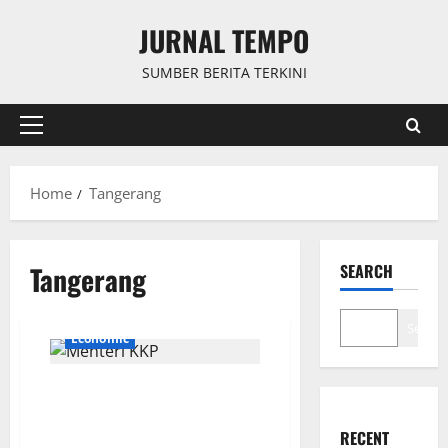
Skip
JURNAL TEMPO
to
content
SUMBER BERITA TERKINI
Primary
Menu
Home
Tangerang
Tangerang
SEARCH
Search
Economic
Menteri KKP Pertanyakan Pagar
Laut di Tangerang, Ada
Reklamasi?
RECENT