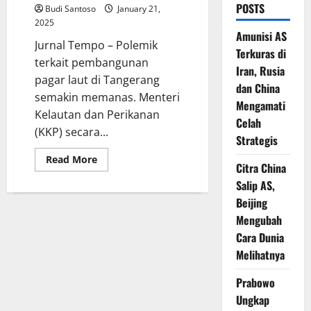
POSTS
Budi Santoso
January 21,
2025
Amunisi AS
Jurnal Tempo – Polemik
Terkuras di
terkait pembangunan
Iran, Rusia
pagar laut di Tangerang
dan China
semakin memanas. Menteri
Mengamati
Kelautan dan Perikanan
Celah
(KKP) secara...
Strategis
Read
Read More
Citra China
more
about
Salip AS,
Menteri
KKP
Beijing
Pertanyakan
Pagar
Mengubah
Laut
Cara Dunia
di
Tangerang,
Melihatnya
Ada
Reklamasi?
Prabowo
Ungkap