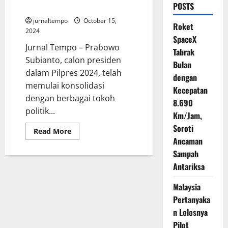
POSTS
Dipanggil Prabowo Subianto
jurnaltempo
October 15,
Roket
2024
SpaceX
Jurnal Tempo – Prabowo
Tabrak
Subianto, calon presiden
Bulan
dalam Pilpres 2024, telah
dengan
memulai konsolidasi
Kecepatan
dengan berbagai tokoh
8.690
politik...
Km/Jam,
Soroti
Read
Read More
more
Ancaman
about
9
Sampah
Menteri
Antariksa
Ekonomi
Jokowi
yang
Malaysia
Dipanggil
Prabowo
Pertanyaka
Subianto
n Lolosnya
Pilot