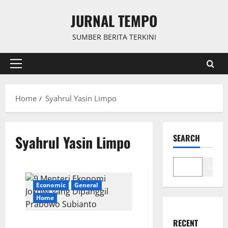
Skip
JURNAL TEMPO
to
content
SUMBER BERITA TERKINI
Primary
Menu
Home
Syahrul Yasin Limpo
Syahrul Yasin Limpo
SEARCH
Search
Economic
General
Home
RECENT
9 Menteri Ekonomi Jokowi yang