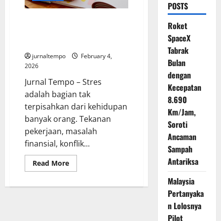
POSTS
Stres Tak Terhindarkan, Begini
Roket
Cara Bangkit Lebih Kuat
SpaceX
Menurut Pakar
Tabrak
jurnaltempo
February 4,
Bulan
2026
dengan
Jurnal Tempo – Stres
Kecepatan
adalah bagian tak
8.690
terpisahkan dari kehidupan
Km/Jam,
banyak orang. Tekanan
Soroti
pekerjaan, masalah
Ancaman
finansial, konflik...
Sampah
Antariksa
Read
Read More
more
about
Malaysia
Stres
Tak
Pertanyaka
Terhindarkan,
Begini
n Lolosnya
Cara
Pilot
Bangkit