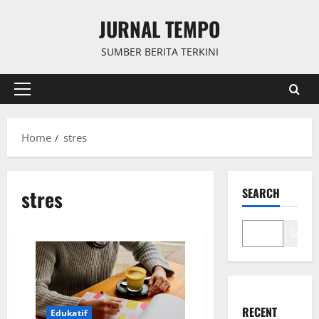
Skip
JURNAL TEMPO
to
content
SUMBER BERITA TERKINI
Primary
Menu
Home
stres
stres
SEARCH
Search
RECENT
Edukatif