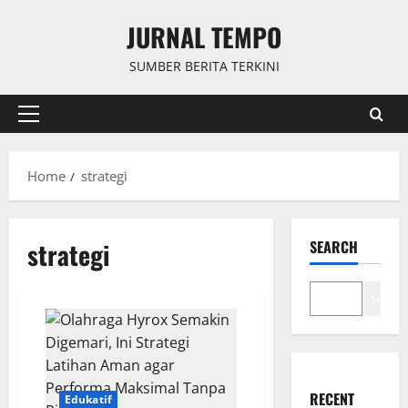
Skip
JURNAL TEMPO
to
content
SUMBER BERITA TERKINI
Primary
Menu
Home
strategi
strategi
SEARCH
Search
RECENT
Edukatif