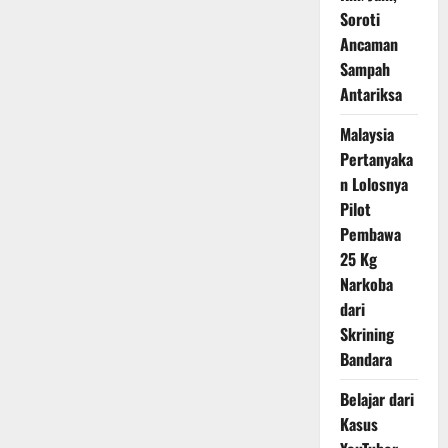
Latihan
Soroti
Aman
agar
Ancaman
Performa
Maksimal
Sampah
Tanpa
Antariksa
Risiko
Cedera
Malaysia
Pertanyaka
n Lolosnya
Pilot
Pembawa
25 Kg
Narkoba
dari
Skrining
Bandara
Belajar dari
Kasus