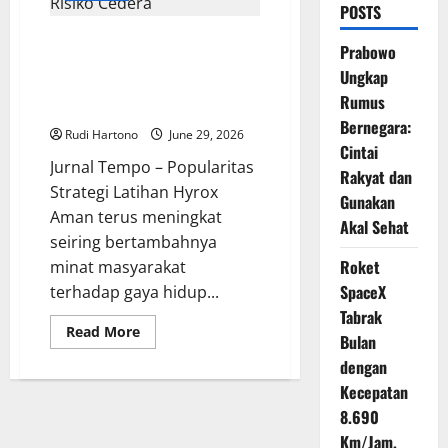
POSTS
Olahraga Hyrox Semakin
Prabowo
Digemari, Ini Strategi Latihan
Ungkap
Aman agar Performa Maksimal
Rumus
Tanpa Risiko Cedera
Bernegara:
Rudi Hartono
June 29, 2026
Cintai
Jurnal Tempo – Popularitas
Rakyat dan
Strategi Latihan Hyrox
Gunakan
Aman terus meningkat
Akal Sehat
seiring bertambahnya
Roket
minat masyarakat
SpaceX
terhadap gaya hidup...
Tabrak
Read
Read More
Bulan
more
about
dengan
Olahraga
Hyrox
Kecepatan
Semakin
Digemari,
8.690
Ini
Km/Jam,
Strategi