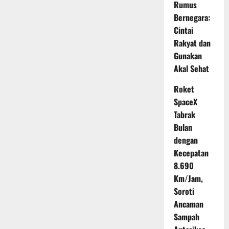
Rumus
dan
Apa
Bernegara:
yang
Terjadi
Cintai
Selanjutnya
Rakyat dan
Gunakan
Akal Sehat
Roket
SpaceX
Tabrak
Bulan
dengan
Kecepatan
8.690
Km/Jam,
Soroti
Ancaman
Sampah