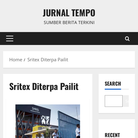
Skip
JURNAL TEMPO
to
content
SUMBER BERITA TERKINI
Primary
Menu
Home
Sritex Diterpa Pailit
Sritex Diterpa Pailit
SEARCH
Search
RECENT