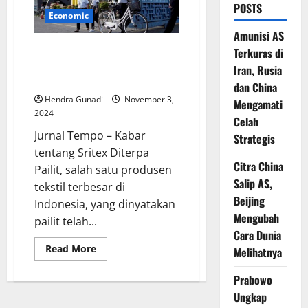
POSTS
Economic
Amunisi AS
Sritex Diterpa Pailit: Dampak
Terkuras di
dan Apa yang Terjadi
Iran, Rusia
Selanjutnya
dan China
Hendra Gunadi
November 3,
Mengamati
2024
Celah
Jurnal Tempo – Kabar
Strategis
tentang Sritex Diterpa
Citra China
Pailit, salah satu produsen
Salip AS,
tekstil terbesar di
Beijing
Indonesia, yang dinyatakan
Mengubah
pailit telah...
Cara Dunia
Read
Read More
Melihatnya
more
about
Sritex
Prabowo
Diterpa
Ungkap
Pailit:
Dampak