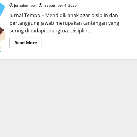
jurnaltempo
September 4, 2025
Jurnal Tempo – Mendidik anak agar disiplin dan
bertanggung jawab merupakan tantangan yang
sering dihadapi orangtua. Disiplin...
Read
Read More
more
about
Tips
Mendidik
Anak
agar
Disiplin
dan
Mampu
Bertanggung
Jawab
atas
Perbuatannya