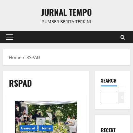
Skip
JURNAL TEMPO
to
content
SUMBER BERITA TERKINI
Primary
Menu
Home
RSPAD
RSPAD
SEARCH
Search
General
Home
RECENT