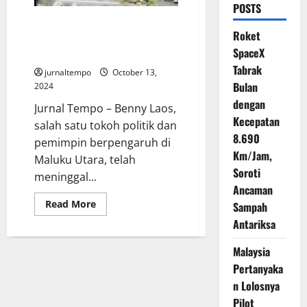
POSTS
Jenazah Benny Laos
Roket
Disemayamkan di RSPAD, Akan
SpaceX
Dimakamkan Selasa
Tabrak
jurnaltempo
October 13,
Bulan
2024
dengan
Jurnal Tempo – Benny Laos,
Kecepatan
salah satu tokoh politik dan
8.690
pemimpin berpengaruh di
Km/Jam,
Maluku Utara, telah
Soroti
meninggal...
Ancaman
Read
Read More
Sampah
more
about
Antariksa
Jenazah
Benny
Malaysia
Laos
Disemayamkan
Pertanyaka
di
RSPAD,
n Lolosnya
Akan
Dimakamkan
Pilot