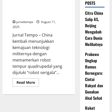
POSTS
China Pamerkan Robot Tempur
“Serigala” dalam Latihan Militer
Citra China
Bersama Pasukan Infanteri
Salip AS,
jurnaltempo
August 11,
Beijing
2025
Mengubah
Jurnal Tempo – China
Cara Dunia
kembali menunjukkan
Melihatnya
kemajuan teknologi
militernya dengan
Prabowo
memamerkan robot
Ungkap
tempur quadrupedal yang
Rumus
dijuluki “robot serigala”...
Bernegara:
Cintai
Read
Read More
Rakyat dan
more
about
Gunakan
China
Pamerkan
Akal Sehat
Robot
Tempur
“Serigala”
Roket
dalam