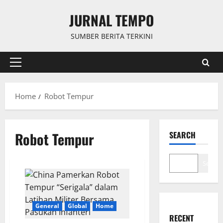
Skip
JURNAL TEMPO
to
content
SUMBER BERITA TERKINI
Primary
Menu
Home
Robot Tempur
Robot Tempur
SEARCH
Search
General
Global
Home
RECENT