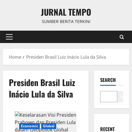
Skip
JURNAL TEMPO
to
content
SUMBER BERITA TERKINI
Primary
Menu
Home
Presiden Brasil Luiz Inácio Lula da Silva
Presiden Brasil Luiz
SEARCH
Inácio Lula da Silva
Search
Economic
Global
RECENT