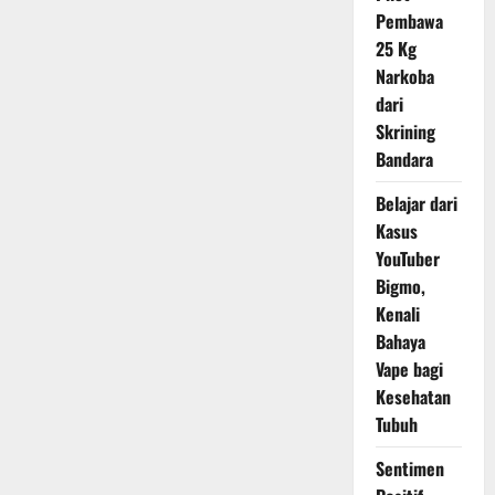
Lula
dalam
Pembawa
Geopolitik
25 Kg
Global
Narkoba
dari
Skrining
Bandara
Belajar dari
Kasus
YouTuber
Bigmo,
Kenali
Bahaya
Vape bagi
Kesehatan
Tubuh
Sentimen