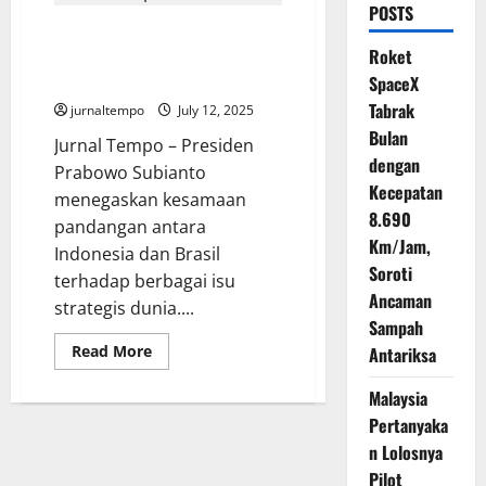
POSTS
Keselarasan Visi Presiden
Roket
Prabowo dan Presiden Lula
dalam Geopolitik Global
SpaceX
Tabrak
jurnaltempo
July 12, 2025
Bulan
Jurnal Tempo – Presiden
dengan
Prabowo Subianto
Kecepatan
menegaskan kesamaan
8.690
pandangan antara
Km/Jam,
Indonesia dan Brasil
Soroti
terhadap berbagai isu
Ancaman
strategis dunia....
Sampah
Read
Read More
Antariksa
more
about
Keselarasan
Malaysia
Visi
Pertanyaka
Presiden
Prabowo
n Lolosnya
dan
Presiden
Pilot