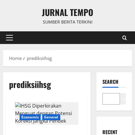
Skip
JURNAL TEMPO
to
content
SUMBER BERITA TERKINI
Primary
Menu
Home
prediksiihsg
prediksiihsg
SEARCH
Search
Economic
General
RECENT
IHSG Diperkirakan Menguat