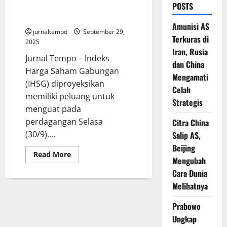
POSTS
dengan Potensi Koreksi Jangka
Pendek
Amunisi AS
jurnaltempo
September 29,
Terkuras di
2025
Iran, Rusia
Jurnal Tempo – Indeks
dan China
Harga Saham Gabungan
Mengamati
(IHSG) diproyeksikan
Celah
memiliki peluang untuk
Strategis
menguat pada
perdagangan Selasa
Citra China
(30/9)....
Salip AS,
Beijing
Read
Read More
Mengubah
more
about
Cara Dunia
IHSG
Diperkirakan
Melihatnya
Menguat
dengan
Potensi
Prabowo
Koreksi
Jangka
Ungkap
Pendek