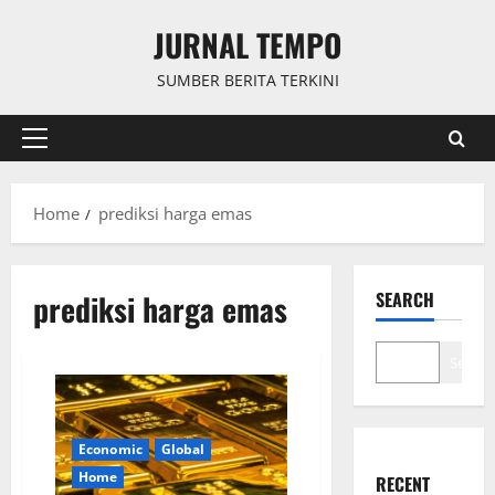
Skip
JURNAL TEMPO
to
content
SUMBER BERITA TERKINI
Primary
Menu
Home
prediksi harga emas
prediksi harga emas
SEARCH
Search
Economic
Global
Home
RECENT