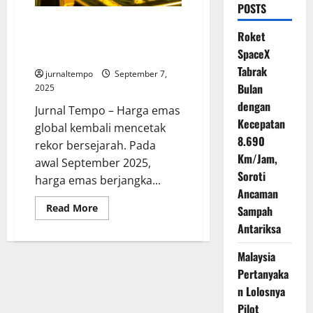
POSTS
Pakar Ungkap Faktor Penyebab
Roket
Harga Emas Tembus Rekor
SpaceX
Tertinggi
Tabrak
jurnaltempo
September 7,
Bulan
2025
dengan
Jurnal Tempo – Harga emas
Kecepatan
global kembali mencetak
8.690
rekor bersejarah. Pada
Km/Jam,
awal September 2025,
Soroti
harga emas berjangka...
Ancaman
Read
Read More
Sampah
more
about
Antariksa
Pakar
Ungkap
Malaysia
Faktor
Penyebab
Pertanyaka
Harga
Emas
n Lolosnya
Tembus
Rekor
Pilot