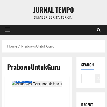
Skip
JURNAL TEMPO
to
content
SUMBER BERITA TERKINI
Primary
Menu
Home
PrabowoUntukGuru
PrabowoUntukGuru
SEARCH
Search
Economic
Prabowo Tertunduk Haru, Sebut
Perjuangannya untuk Guru
Masih Belum Cukup
RECENT