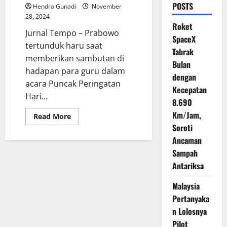
POSTS
Hendra Gunadi
November
28, 2024
Roket
Jurnal Tempo – Prabowo
SpaceX
tertunduk haru saat
Tabrak
memberikan sambutan di
Bulan
hadapan para guru dalam
dengan
acara Puncak Peringatan
Kecepatan
Hari...
8.690
Km/Jam,
Read
Read More
more
Soroti
about
Prabowo
Ancaman
Tertunduk
Haru,
Sampah
Sebut
Antariksa
Perjuangannya
untuk
Guru
Malaysia
Masih
Belum
Pertanyaka
Cukup
n Lolosnya
Pilot