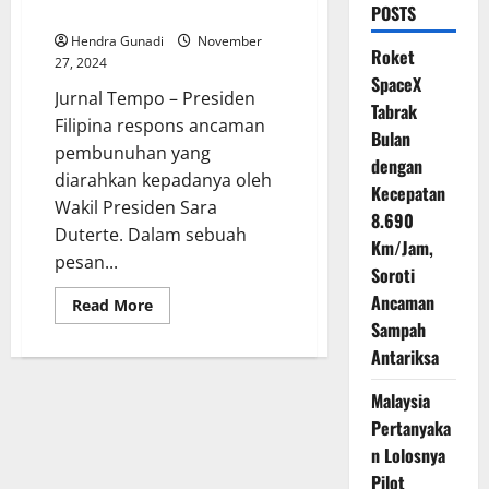
Wapres
POSTS
Hendra Gunadi
November
Roket
27, 2024
SpaceX
Jurnal Tempo – Presiden
Tabrak
Filipina respons ancaman
Bulan
pembunuhan yang
dengan
diarahkan kepadanya oleh
Kecepatan
Wakil Presiden Sara
8.690
Duterte. Dalam sebuah
Km/Jam,
pesan...
Soroti
Ancaman
Read
Read More
more
Sampah
about
Presiden
Antariksa
Filipina
Respons
Ancaman
Malaysia
Pembunuhan
Pertanyaka
dari
Wapres
n Lolosnya
Pilot