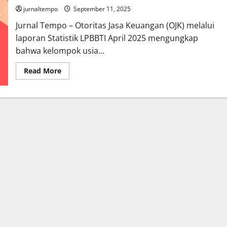
jurnaltempo
September 11, 2025
Jurnal Tempo – Otoritas Jasa Keuangan (OJK) melalui
laporan Statistik LPBBTI April 2025 mengungkap
bahwa kelompok usia...
Read
Read More
more
about
Generasi
Muda
Dominasi
Pengguna
Pinjol
di
Indonesia,
Usia
19–
34
Tahun
Paling
Aktif