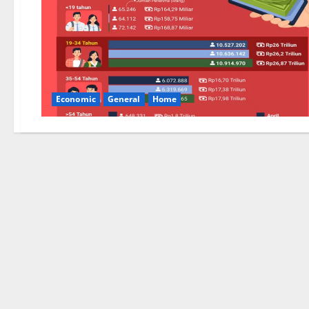
Economic
General
Home