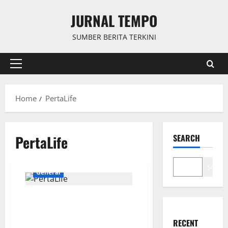
Skip
JURNAL TEMPO
to
content
SUMBER BERITA TERKINI
Primary
Menu
Home
PertaLife
PertaLife
SEARCH
Search
General
PertaLife Ukir Prestasi
Keuangan yang Tak Pernah
Tercapai Sebelumnya
RECENT