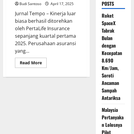
POSTS
Budi Santoso
April 17, 2025
Jurnal Tempo – Kinerja luar
Roket
biasa berhasil ditorehkan
SpaceX
oleh PertaLife Insurance
Tabrak
sepanjang kuartal pertama
Bulan
2025. Perusahaan asuransi
dengan
yang...
Kecepatan
8.690
Read
Read More
more
Km/Jam,
about
Soroti
PertaLife
Ukir
Ancaman
Prestasi
Keuangan
Sampah
yang
Tak
Antariksa
Pernah
Tercapai
Sebelumnya
Malaysia
Pertanyaka
n Lolosnya
Pilot