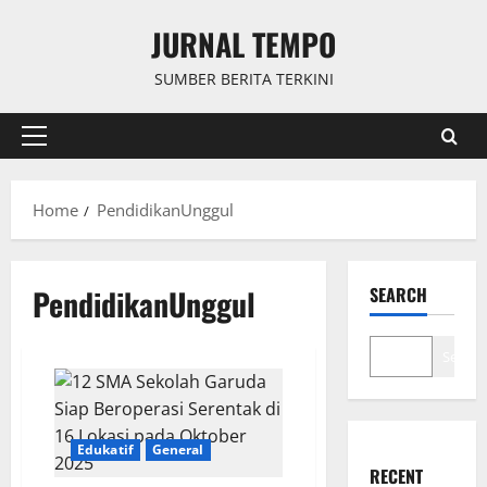
Skip
JURNAL TEMPO
to
content
SUMBER BERITA TERKINI
Primary
Menu
Home
PendidikanUnggul
PendidikanUnggul
SEARCH
Search
Edukatif
General
RECENT