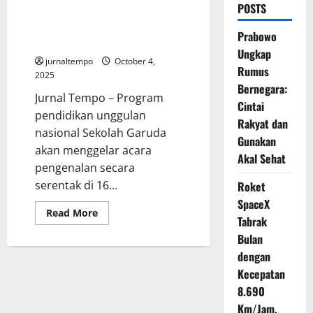
POSTS
12 SMA Sekolah Garuda Siap
Beroperasi Serentak di 16
Prabowo
Lokasi pada Oktober 2025
Ungkap
jurnaltempo
October 4,
Rumus
2025
Bernegara:
Jurnal Tempo – Program
Cintai
pendidikan unggulan
Rakyat dan
nasional Sekolah Garuda
Gunakan
akan menggelar acara
Akal Sehat
pengenalan secara
serentak di 16...
Roket
SpaceX
Read
Read More
Tabrak
more
about
Bulan
12
SMA
dengan
Sekolah
Garuda
Kecepatan
Siap
8.690
Beroperasi
Serentak
Km/Jam,
di