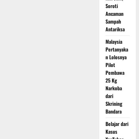
16
Soroti
Lokasi
pada
Ancaman
Oktober
2025
Sampah
Antariksa
Malaysia
Pertanyaka
n Lolosnya
Pilot
Pembawa
25 Kg
Narkoba
dari
Skrining
Bandara
Belajar dari
Kasus