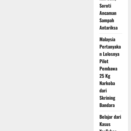
Jakarta
Soroti
Lewat
Integrasi
Ancaman
Lapangan
Banteng
Sampah
Antariksa
Malaysia
Pertanyaka
n Lolosnya
Pilot
Pembawa
25 Kg
Narkoba
dari
Skrining
Bandara
Belajar dari
Kasus