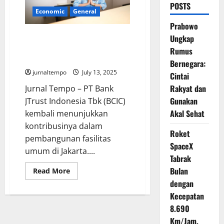
POSTS
Economic
General
Prabowo
Bank JTrust Dukung Penataan
Ungkap
Heritage Jakarta Lewat
Rumus
Integrasi Lapangan Banteng
Bernegara:
jurnaltempo
July 13, 2025
Cintai
Rakyat dan
Jurnal Tempo – PT Bank
Gunakan
JTrust Indonesia Tbk (BCIC)
Akal Sehat
kembali menunjukkan
kontribusinya dalam
Roket
pembangunan fasilitas
SpaceX
umum di Jakarta....
Tabrak
Bulan
Read
Read More
more
dengan
about
Bank
Kecepatan
JTrust
Dukung
8.690
Penataan
Heritage
Km/Jam,