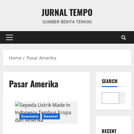
Skip
JURNAL TEMPO
to
content
SUMBER BERITA TERKINI
Primary
Menu
Home
Pasar Amerika
Pasar Amerika
SEARCH
Search
Economic
General
RECENT
Sepeda Listrik Made In