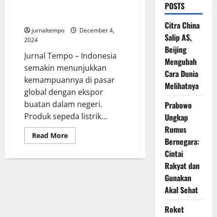
POSTS
Indonesia Tembus Eropa dan
Amerika
Citra China
jurnaltempo
December 4,
Salip AS,
2024
Beijing
Jurnal Tempo – Indonesia
Mengubah
semakin menunjukkan
Cara Dunia
kemampuannya di pasar
Melihatnya
global dengan ekspor
buatan dalam negeri.
Prabowo
Produk sepeda listrik...
Ungkap
Rumus
Read
Read More
Bernegara:
more
about
Cintai
Sepeda
Listrik
Rakyat dan
Made
In
Gunakan
Indonesia
Akal Sehat
Tembus
Eropa
dan
Roket
Amerika