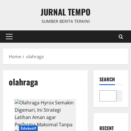
Skip
JURNAL TEMPO
to
content
SUMBER BERITA TERKINI
Primary
Menu
Home
olahraga
olahraga
SEARCH
Search
RECENT
Edukatif