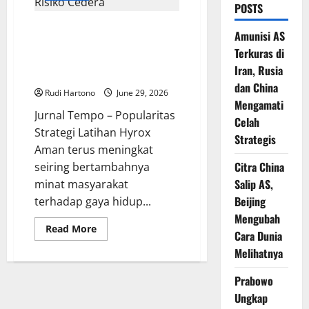
POSTS
Olahraga Hyrox Semakin
Amunisi AS
Digemari, Ini Strategi Latihan
Terkuras di
Aman agar Performa Maksimal
Iran, Rusia
Tanpa Risiko Cedera
dan China
Rudi Hartono
June 29, 2026
Mengamati
Jurnal Tempo – Popularitas
Celah
Strategi Latihan Hyrox
Strategis
Aman terus meningkat
Citra China
seiring bertambahnya
Salip AS,
minat masyarakat
Beijing
terhadap gaya hidup...
Mengubah
Read
Read More
Cara Dunia
more
about
Melihatnya
Olahraga
Hyrox
Semakin
Prabowo
Digemari,
Ini
Ungkap
Strategi