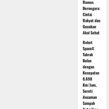
Rumus
Latihan
Aman
Bernegara:
agar
Performa
Cintai
Maksimal
Tanpa
Rakyat dan
Risiko
Cedera
Gunakan
Akal Sehat
Roket
SpaceX
Tabrak
Bulan
dengan
Kecepatan
8.690
Km/Jam,
Soroti
Ancaman
Sampah