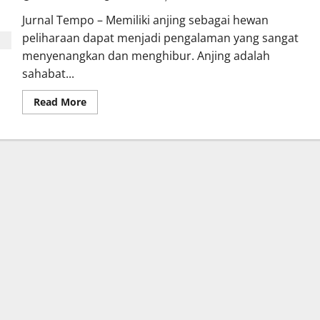
Jurnal Tempo – Memiliki anjing sebagai hewan
peliharaan dapat menjadi pengalaman yang sangat
menyenangkan dan menghibur. Anjing adalah
sahabat...
Read
Read More
more
about
Panduan
Mudah
Merawat
Anjing
untuk
Pemula