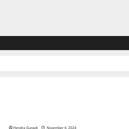
Panduan Mudah Merawat Anjing untuk Pemula
Hendra Gunadi
November 6, 2024