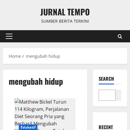
Skip
JURNAL TEMPO
to
content
SUMBER BERITA TERKINI
Primary
Menu
Home
mengubah hidup
mengubah hidup
SEARCH
Search
RECENT
Edukatif