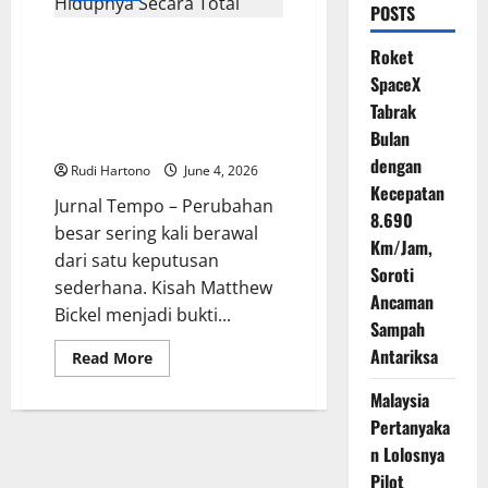
POSTS
Matthew Bickel Turun 114
Roket
Kilogram, Perjalanan Diet
SpaceX
Seorang Pria yang Berhasil
Tabrak
Mengubah Hidupnya Secara
Bulan
Total
dengan
Rudi Hartono
June 4, 2026
Kecepatan
Jurnal Tempo – Perubahan
8.690
besar sering kali berawal
Km/Jam,
dari satu keputusan
Soroti
sederhana. Kisah Matthew
Ancaman
Bickel menjadi bukti...
Sampah
Antariksa
Read
Read More
more
about
Malaysia
Matthew
Bickel
Pertanyaka
Turun
114
n Lolosnya
Kilogram,
Perjalanan
Pilot