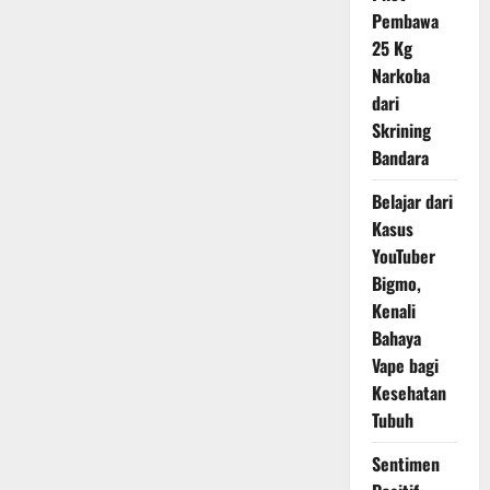
Diet
Pembawa
Seorang
Pria
25 Kg
yang
Berhasil
Narkoba
Mengubah
Hidupnya
dari
Secara
Skrining
Total
Bandara
Belajar dari
Kasus
YouTuber
Bigmo,
Kenali
Bahaya
Vape bagi
Kesehatan
Tubuh
Sentimen