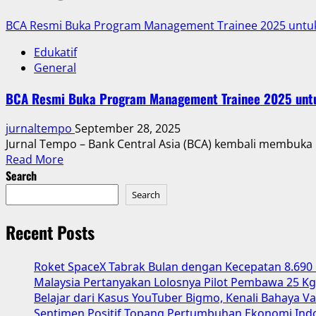
BCA Resmi Buka Program Management Trainee 2025 untuk
Edukatif
General
BCA Resmi Buka Program Management Trainee 2025 untu
jurnaltempo
September 28, 2025
Jurnal Tempo – Bank Central Asia (BCA) kembali membuka
Read
Read More
more
Search
about
Search
BCA
Resmi
Recent Posts
Buka
Program
Roket SpaceX Tabrak Bulan dengan Kecepatan 8.690
Management
Malaysia Pertanyakan Lolosnya Pilot Pembawa 25 Kg
Trainee
Belajar dari Kasus YouTuber Bigmo, Kenali Bahaya V
2025
Sentimen Positif Topang Pertumbuhan Ekonomi Indon
untuk