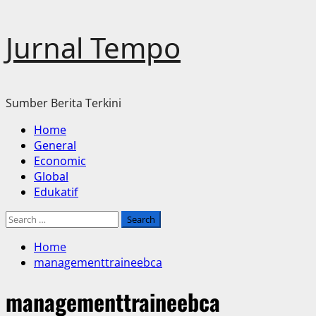
Skip
Jurnal Tempo
to
content
Sumber Berita Terkini
Primary
Home
Menu
General
Economic
Global
Edukatif
Search
for:
Home
managementtraineebca
managementtraineebca