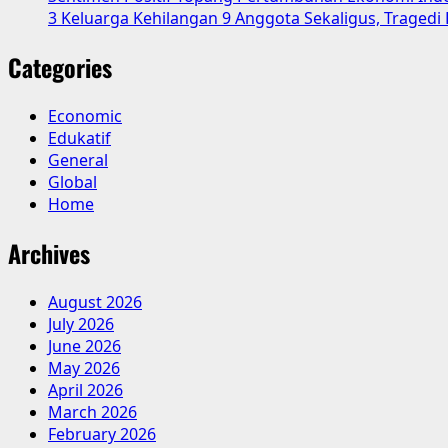
3 Keluarga Kehilangan 9 Anggota Sekaligus, Tragedi
Lulusan
S1
Categories
dan
S2
Economic
Edukatif
General
Global
Home
Archives
August 2026
July 2026
June 2026
May 2026
April 2026
March 2026
February 2026