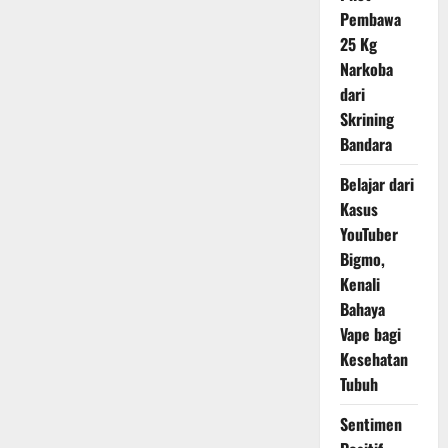
Selat
Pembawa
Malaka,
25 Kg
3
Kapal
Narkoba
Malaysia
16
dari
Tersangka
Skrining
Bandara
Belajar dari
Kasus
YouTuber
Bigmo,
Kenali
Bahaya
Vape bagi
Kesehatan
Tubuh
Sentimen