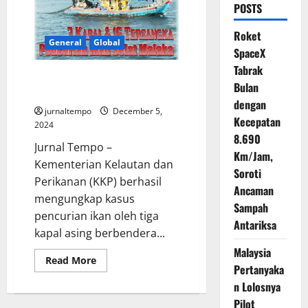
POSTS
Roket
General
Global
SpaceX
Tabrak
Pencurian Ikan di Selat Malaka,
Bulan
3 Kapal Malaysia 16 Tersangka
dengan
jurnaltempo
December 5,
Kecepatan
2024
8.690
Jurnal Tempo –
Km/Jam,
Kementerian Kelautan dan
Soroti
Perikanan (KKP) berhasil
Ancaman
mengungkap kasus
Sampah
pencurian ikan oleh tiga
Antariksa
kapal asing berbendera...
Malaysia
Read
Read More
Pertanyaka
more
about
n Lolosnya
Pencurian
Ikan
Pilot
di