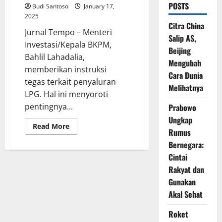
POSTS
Budi Santoso
January 17,
2025
Citra China
Jurnal Tempo – Menteri
Salip AS,
Investasi/Kepala BKPM,
Beijing
Bahlil Lahadalia,
Mengubah
memberikan instruksi
Cara Dunia
tegas terkait penyaluran
Melihatnya
LPG. Hal ini menyoroti
pentingnya...
Prabowo
Ungkap
Read
Read More
Rumus
more
about
Bernegara:
Instruksi
Bahlil
Cintai
Lahadalia:
Penyaluran
Rakyat dan
LPG
Gunakan
Tak
Boleh
Akal Sehat
Disalahgunakan
Roket