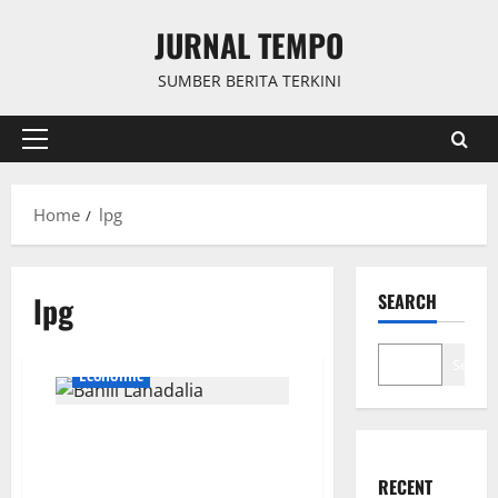
Skip
JURNAL TEMPO
to
content
SUMBER BERITA TERKINI
Primary
Menu
Home
lpg
lpg
SEARCH
Search
Economic
Instruksi Bahlil Lahadalia:
Penyaluran LPG Tak Boleh
Disalahgunakan
RECENT