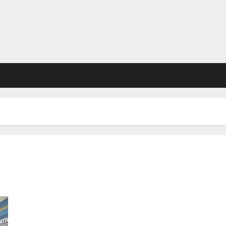
Tertangkap di Dua Lokasi, 9 WNA Love Scamming Angkat Kaki
dari Indonesia!