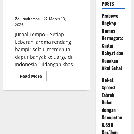
POSTS
yang Aman Saat Lebaran
Menurut Dokter
Prabowo
jurnaltempo
March 13,
Ungkap
2026
Rumus
Jurnal Tempo – Setiap
Bernegara:
Lebaran, aroma rendang
Cintai
hampir selalu memenuhi
Rakyat dan
dapur banyak keluarga di
Gunakan
Indonesia. Hidangan khas...
Akal Sehat
Read
Read More
Roket
more
about
SpaceX
Cara
Memanaskan
Tabrak
Rendang
yang
Bulan
Aman
dengan
Saat
Lebaran
Kecepatan
Menurut
Dokter
8.690
Km/Jam,