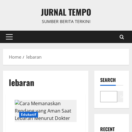
Skip
JURNAL TEMPO
to
content
SUMBER BERITA TERKINI
Primary
Menu
Home
lebaran
lebaran
SEARCH
Search
Edukatif
RECENT
Cara Memanaskan Rendang