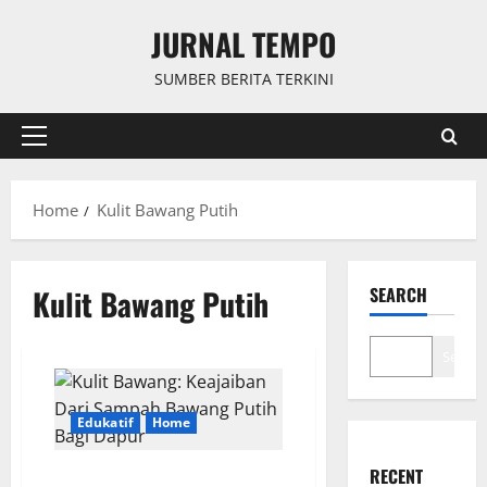
Skip
JURNAL TEMPO
to
content
SUMBER BERITA TERKINI
Primary
Menu
Home
Kulit Bawang Putih
Kulit Bawang Putih
SEARCH
Search
Edukatif
Home
RECENT
Kulit Bawang: Keajaiban Dari