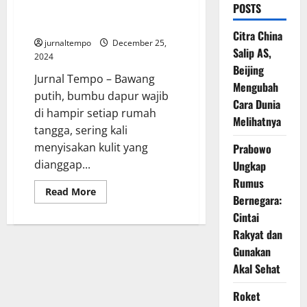
POSTS
Sampah Bawang Putih Bagi
Dapur
Citra China
jurnaltempo
December 25,
Salip AS,
2024
Beijing
Jurnal Tempo – Bawang
Mengubah
putih, bumbu dapur wajib
Cara Dunia
di hampir setiap rumah
Melihatnya
tangga, sering kali
menyisakan kulit yang
Prabowo
dianggap...
Ungkap
Rumus
Read
Read More
Bernegara:
more
about
Cintai
Kulit
Bawang:
Rakyat dan
Keajaiban
Dari
Gunakan
Sampah
Akal Sehat
Bawang
Putih
Bagi
Roket
Dapur