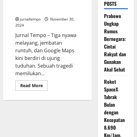
POSTS
Korban Kini Kasus Tengah
Diselidiki
Prabowo
jurnaltempo
November 30,
Ungkap
2024
Rumus
Jurnal Tempo – Tiga nyawa
Bernegara:
melayang, jembatan
Cintai
runtuh, dan Google Maps
Rakyat dan
kini berdiri di ujung
Gunakan
tuduhan. Sebuah tragedi
Akal Sehat
memilukan...
Roket
Read
Read More
SpaceX
more
about
Tabrak
Google
Maps
Bulan
Telah
Memakan
dengan
Korban
Kecepatan
Kini
Kasus
8.690
Tengah
Diselidiki
Km/Jam,