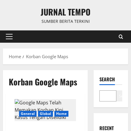
Skip
JURNAL TEMPO
to
content
SUMBER BERITA TERKINI
Primary
Menu
Home
Korban Google Maps
Korban Google Maps
SEARCH
Search
General
Global
Home
RECENT
Google Maps Telah Memakan