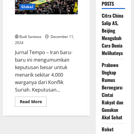
POSTS
Global
Citra China
Iran Akhiri Kehadiran Warganya
Salip AS,
di Konflik Suriah, 4.000 Pulang
Beijing
Budi Santoso
December 11,
Mengubah
2024
Cara Dunia
Jurnal Tempo – Iran baru-
Melihatnya
baru ini mengumumkan
Prabowo
keputusan besar untuk
Ungkap
menarik sekitar 4.000
Rumus
warganya dari Konflik
Bernegara:
Suriah. Keputusan...
Cintai
Read
Rakyat dan
Read More
more
Gunakan
about
Iran
Akal Sehat
Akhiri
Kehadiran
Warganya
Roket
di