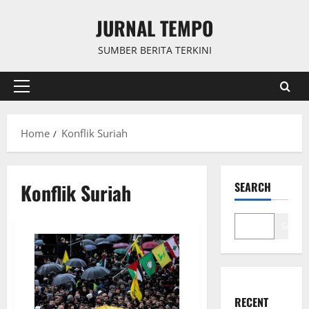
Skip
JURNAL TEMPO
to
content
SUMBER BERITA TERKINI
Primary
Menu
Home
Konflik Suriah
Konflik Suriah
SEARCH
Search
RECENT