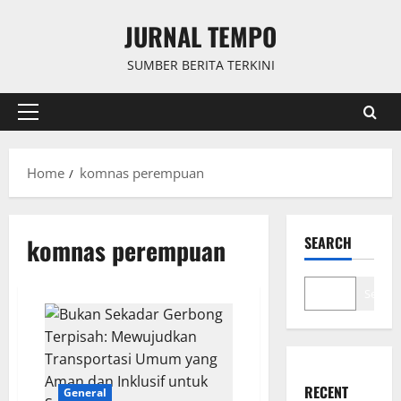
Skip
JURNAL TEMPO
to
content
SUMBER BERITA TERKINI
Primary
Menu
Home
komnas perempuan
komnas perempuan
SEARCH
Search
RECENT
General