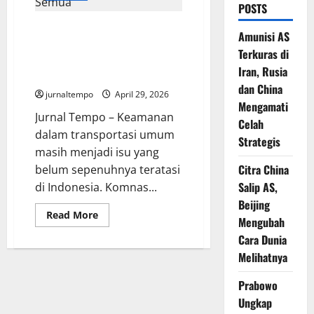
POSTS
Bukan Sekadar Gerbong
Amunisi AS
Terpisah: Mewujudkan
Terkuras di
Transportasi Umum yang Aman
Iran, Rusia
dan Inklusif untuk Semua
dan China
jurnaltempo
April 29, 2026
Mengamati
Jurnal Tempo – Keamanan
Celah
dalam transportasi umum
Strategis
masih menjadi isu yang
Citra China
belum sepenuhnya teratasi
Salip AS,
di Indonesia. Komnas...
Beijing
Read
Read More
Mengubah
more
about
Cara Dunia
Bukan
Sekadar
Melihatnya
Gerbong
Terpisah:
Mewujudkan
Prabowo
Transportasi
Ungkap
Umum
yang