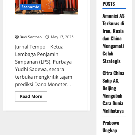
POSTS
Economic
Amunisi AS
Ketua LPS Kritik Keras Prediksi
Terkuras di
IMF Soal Ekonomi Global
Iran, Rusia
Budi Santoso
May 17, 2025
dan China
Mengamati
Jurnal Tempo – Ketua
Celah
Lembaga Penjamin
Strategis
Simpanan (LPS), Purbaya
Yudhi Sadewa, secara
Citra China
terbuka mengkritik tajam
Salip AS,
prediksi Dana Moneter...
Beijing
Mengubah
Read
Read More
more
Cara Dunia
about
Ketua
Melihatnya
LPS
Kritik
Keras
Prabowo
Prediksi
Ungkap
IMF
Soal