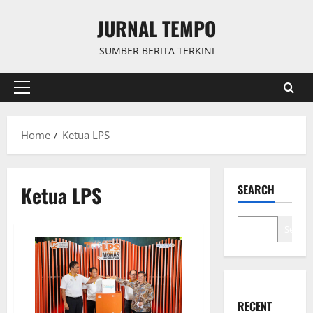
Skip
JURNAL TEMPO
to
content
SUMBER BERITA TERKINI
Primary
Menu
Home
Ketua LPS
Ketua LPS
SEARCH
Search
RECENT