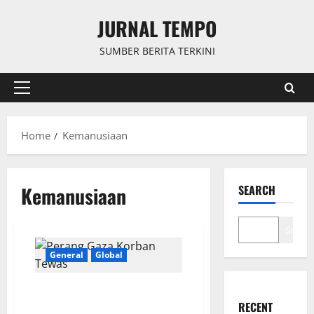
Skip
JURNAL TEMPO
to
content
SUMBER BERITA TERKINI
Primary
Menu
Home
Kemanusiaan
Kemanusiaan
SEARCH
Search
General
Global
Perang Gaza Korban Tewas 70%
Perempuan dan Anak-Anak
RECENT