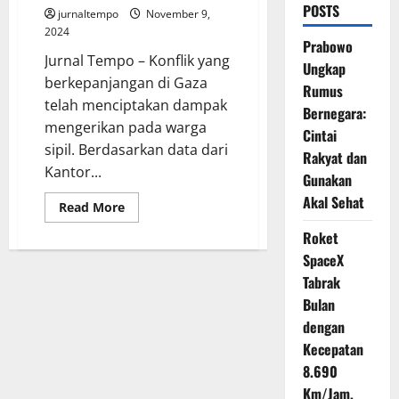
POSTS
jurnaltempo
November 9,
2024
Prabowo
Jurnal Tempo – Konflik yang
Ungkap
berkepanjangan di Gaza
Rumus
telah menciptakan dampak
Bernegara:
mengerikan pada warga
Cintai
sipil. Berdasarkan data dari
Rakyat dan
Kantor...
Gunakan
Akal Sehat
Read
Read More
more
about
Roket
Perang
Gaza
SpaceX
Korban
Tabrak
Tewas
70%
Bulan
Perempuan
dan
dengan
Anak-
Anak
Kecepatan
8.690
Km/Jam,