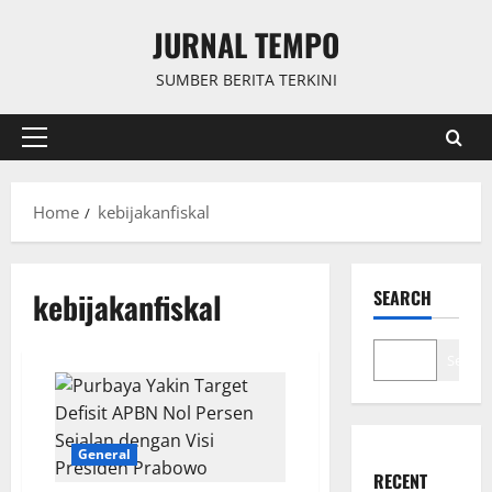
Skip
JURNAL TEMPO
to
content
SUMBER BERITA TERKINI
Primary
Menu
Home
kebijakanfiskal
kebijakanfiskal
SEARCH
Search
General
RECENT