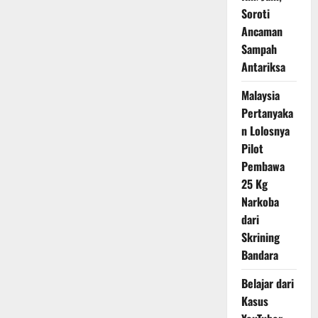
dengan
Soroti
Visi
Presiden
Ancaman
Prabowo
Sampah
Antariksa
Malaysia
Pertanyaka
n Lolosnya
Pilot
Pembawa
25 Kg
Narkoba
dari
Skrining
Bandara
Belajar dari
Kasus