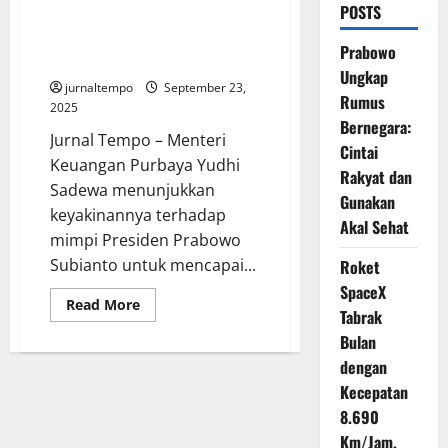
POSTS
Purbaya Yakin Target Defisit
APBN Nol Persen Sejalan
Prabowo
dengan Visi Presiden Prabowo
Ungkap
jurnaltempo
September 23,
Rumus
2025
Bernegara:
Jurnal Tempo – Menteri
Cintai
Keuangan Purbaya Yudhi
Rakyat dan
Sadewa menunjukkan
Gunakan
keyakinannya terhadap
Akal Sehat
mimpi Presiden Prabowo
Subianto untuk mencapai...
Roket
SpaceX
Read
Read More
Tabrak
more
about
Bulan
Purbaya
Yakin
dengan
Target
Defisit
Kecepatan
APBN
8.690
Nol
Persen
Km/Jam,
Sejalan