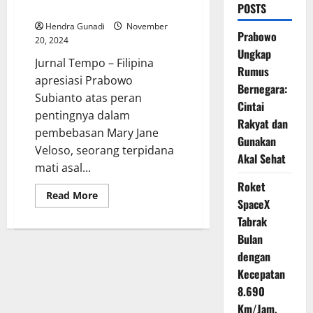
Apresiasi Prabowo
POSTS
Hendra Gunadi
November
Prabowo
20, 2024
Ungkap
Jurnal Tempo – Filipina
Rumus
apresiasi Prabowo
Bernegara:
Subianto atas peran
Cintai
pentingnya dalam
Rakyat dan
pembebasan Mary Jane
Gunakan
Veloso, seorang terpidana
Akal Sehat
mati asal...
Roket
Read
Read More
SpaceX
more
about
Tabrak
Diplomasi
Berbuah
Bulan
Hasil:
Mary
dengan
Jane
Kecepatan
Dibebaskan,
Filipina
8.690
Apresiasi
Prabowo
Km/Jam,