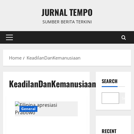
Skip
JURNAL TEMPO
to
content
SUMBER BERITA TERKINI
Primary
Menu
Home
KeadilanDanKemanusiaan
KeadilanDanKemanusiaan
SEARCH
Search
General
Diplomasi Berbuah Hasil: Mary
Jane Dibebaskan, Filipina
RECENT