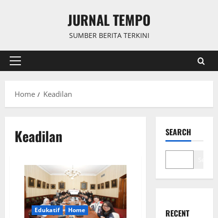
Skip
JURNAL TEMPO
to
content
SUMBER BERITA TERKINI
Primary
Menu
Home
Keadilan
Keadilan
SEARCH
Search
Edukatif
Home
RECENT