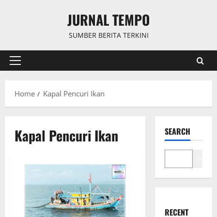
Skip
JURNAL TEMPO
to
content
SUMBER BERITA TERKINI
Primary
Menu
Home
Kapal Pencuri Ikan
Kapal Pencuri Ikan
SEARCH
Search
RECENT