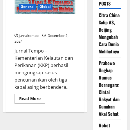
POSTS
General
Global
Citra China
Pencurian Ikan di Selat Malaka,
Salip AS,
3 Kapal Malaysia 16 Tersangka
Beijing
jurnaltempo
December 5,
Mengubah
2024
Cara Dunia
Jurnal Tempo –
Melihatnya
Kementerian Kelautan dan
Prabowo
Perikanan (KKP) berhasil
Ungkap
mengungkap kasus
Rumus
pencurian ikan oleh tiga
Bernegara:
kapal asing berbendera...
Cintai
Read
Rakyat dan
Read More
more
Gunakan
about
Pencurian
Akal Sehat
Ikan
di
Selat
Roket
Malaka,