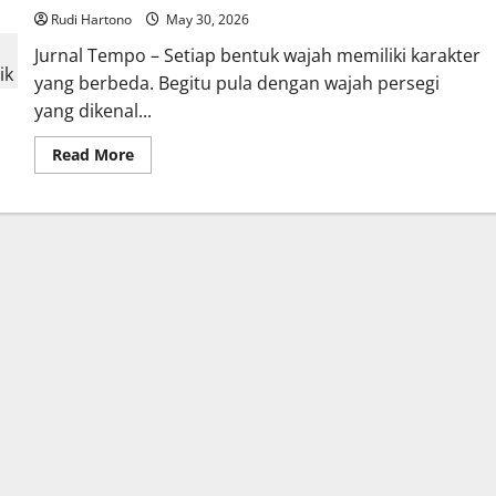
Rudi Hartono
May 30, 2026
Jurnal Tempo – Setiap bentuk wajah memiliki karakter
yang berbeda. Begitu pula dengan wajah persegi
yang dikenal...
Read
Read More
more
about
3
Bentuk
Kacamata
yang
Cocok
untuk
Wajah
Persegi,
Rahasia
Tampil
Lebih
Seimbang
dan
Menarik